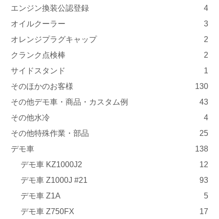
エンジン換装公認登録
4
オイルクーラー
3
オレンジプラグキャップ
2
クランク点検棒
2
サイドスタンド
1
そのほかのお客様
130
その他デモ車・商品・カスタム例
43
その他水冷
4
その他特殊作業・部品
25
デモ車
138
デモ車 KZ1000J2
12
デモ車 Z1000J #21
93
デモ車 Z1A
5
デモ車 Z750FX
17