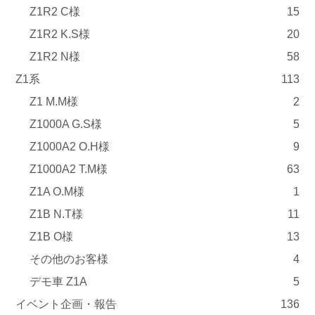
Z1R2 C様
15
Z1R2 K.S様
20
Z1R2 N様
58
Z1系
113
Z1 M.M様
2
Z1000A G.S様
5
Z1000A2 O.H様
9
Z1000A2 T.M様
63
Z1A O.M様
1
Z1B N.T様
11
Z1B O様
13
その他のお客様
4
デモ車 Z1A
5
イベント企画・報告
136