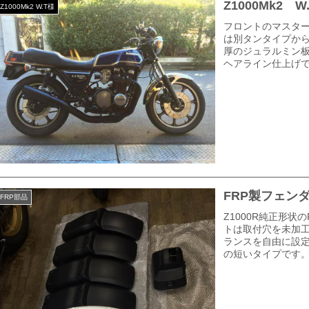
Z1000Mk2
Z1000Mk2 W.T様
フロントのマスタ
は別タンタイプから
厚のジュラルミン
ヘアライン仕上げです
FRP製フェン
FRP部品
Z1000R純正形
トは取付穴を未加
ランスを自由に設
の短いタイプです。