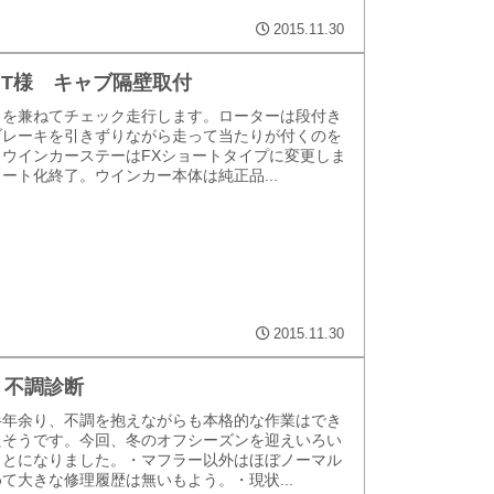
2015.11.30
 W.T様 キャブ隔壁取付
しを兼ねてチェック走行します。ローターは段付き
ブレーキを引きずりながら走って当たりが付くのを
ウインカーステーはFXショートタイプに変更しま
ート化終了。ウインカー本体は純正品...
2015.11.30
様 不調診断
半年余り、不調を抱えながらも本格的な作業はでき
たそうです。今回、冬のオフシーズンを迎えいろい
ことになりました。・マフラー以外はほぼノーマル
て大きな修理履歴は無いもよう。・現状...