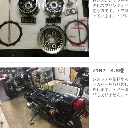
程度のいいクラッ
強化スプリングと
使う方です。・右側
っています。・プレ
Z1R2 K.S
Z1R2 K.S様
レストアを依頼す
ーカバーを取り外
外します。・メー
品もありません。・