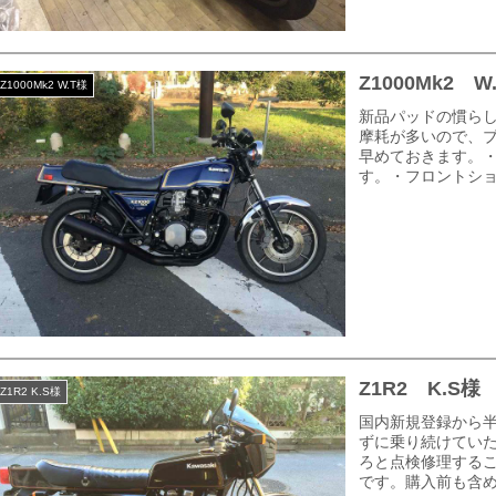
Z1000Mk2
Z1000Mk2 W.T様
新品パッドの慣ら
摩耗が多いので、
早めておきます。・
す。・フロントショ
Z1R2 K.S
Z1R2 K.S様
国内新規登録から
ずに乗り続けてい
ろと点検修理する
です。購入前も含め