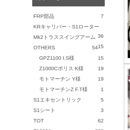
FRP部品
7
KRキャリパー・S1ローター
36
Mk2トラススイングアーム
15
OTHERS
54
GPZ1100 I.S様
15
Z1000Cポリス K様
19
モトマーチン Y様
19
モトマーチンZ F.T様
1
S1エキセントリック
5
S1シート
3
TOT
62