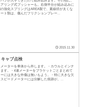
チハブが入手できたので組み込みます。その他に、
ベアリング式プッシャーも。右側半分が組み込みに
の強化スプリングはAREA製で、素線径が太くな
ート類は、傷んだフリクションプレー...
2015.11.30
様 キャブ点検
るメーターを車体から外します。・カウルとインナ
します。・4連メーターをブラケットごとまとめて
ターには大きな外傷は無いもよう。・特に大きな欠
スピードメーターには分解した痕跡が。...