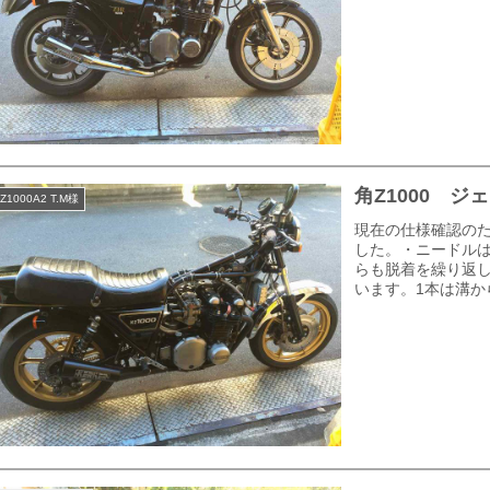
角Z1000 
Z1000A2 T.M様
現在の仕様確認の
した。・ニードルは
らも脱着を繰り返
います。1本は溝か