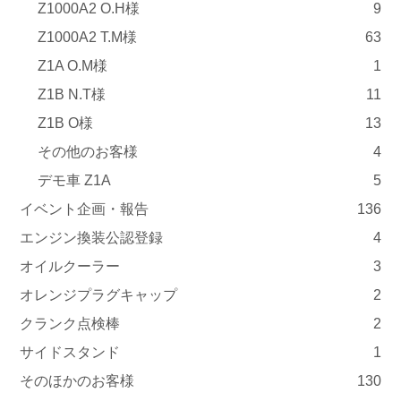
Z1000A2 O.H様
9
Z1000A2 T.M様
63
Z1A O.M様
1
Z1B N.T様
11
Z1B O様
13
その他のお客様
4
デモ車 Z1A
5
イベント企画・報告
136
エンジン換装公認登録
4
オイルクーラー
3
オレンジプラグキャップ
2
クランク点検棒
2
サイドスタンド
1
そのほかのお客様
130