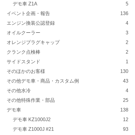
デモ車 Z1A
5
イベント企画・報告
136
エンジン換装公認登録
4
オイルクーラー
3
オレンジプラグキャップ
2
クランク点検棒
2
サイドスタンド
1
そのほかのお客様
130
その他デモ車・商品・カスタム例
43
その他水冷
4
その他特殊作業・部品
25
デモ車
138
デモ車 KZ1000J2
12
デモ車 Z1000J #21
93