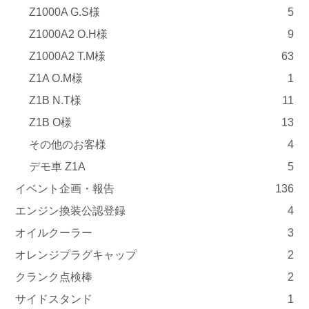
Z1000A G.S様
5
Z1000A2 O.H様
9
Z1000A2 T.M様
63
Z1A O.M様
1
Z1B N.T様
11
Z1B O様
13
その他のお客様
4
デモ車 Z1A
5
イベント企画・報告
136
エンジン換装公認登録
4
オイルクーラー
3
オレンジプラグキャップ
2
クランク点検棒
2
サイドスタンド
1