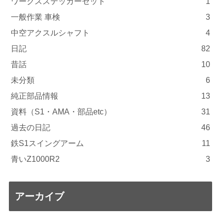
ワークスステッカーセット
1
一般作業 車検
3
中空アクスルシャフト
4
日記
82
昔話
10
未分類
6
純正部品情報
13
資料（S1・AMA・部品etc）
31
過去の日記
46
鉄S1スイングアーム
11
青いZ1000R2
3
アーカイブ