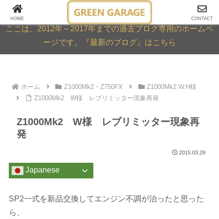
GREEN GARAGE ARCHIVE
HOME
CONTACT
ここは、2012年～2017年までの過去ブログ専用のホームペ
ージです。『最新のブログ』はこちら
ホーム
Z1000Mk2・Z750FX
Z1000Mk2 W.H様
Z1000Mk2 W様 レブリミッター現象再発
Z1000Mk2 W様 レブリミッター現象再
発
2015.03.29
Japanese
SP2一式を新品交換してエンジン不調が治ったと思った
ら、