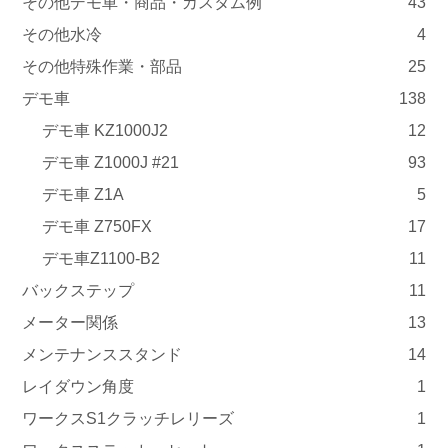
その他デモ車・商品・カスタム例
43
その他水冷
4
その他特殊作業・部品
25
デモ車
138
デモ車 KZ1000J2
12
デモ車 Z1000J #21
93
デモ車 Z1A
5
デモ車 Z750FX
17
デモ車Z1100-B2
11
バックステップ
11
メーター関係
13
メンテナンススタンド
14
レイダウン角度
1
ワークスS1クラッチレリーズ
1