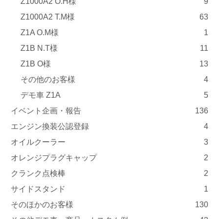
Z1000A2 O.H様
9
Z1000A2 T.M様
63
Z1A O.M様
1
Z1B N.T様
11
Z1B O様
13
その他のお客様
4
デモ車 Z1A
5
イベント企画・報告
136
エンジン換装公認登録
4
オイルクーラー
3
オレンジプラグキャップ
2
クランク点検棒
2
サイドスタンド
1
そのほかのお客様
130