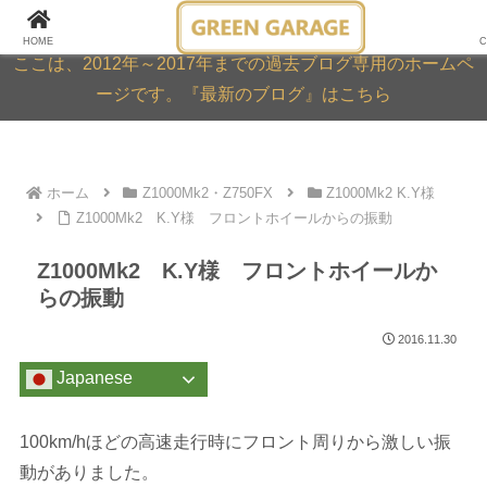
GREEN GARAGE ARCHIVE
HOME
C
ここは、2012年～2017年までの過去ブログ専用のホームペ
ージです。『最新のブログ』はこちら
ホーム
Z1000Mk2・Z750FX
Z1000Mk2 K.Y様
Z1000Mk2 K.Y様 フロントホイールからの振動
Z1000Mk2 K.Y様 フロントホイールか
らの振動
2016.11.30
Japanese
100km/hほどの高速走行時にフロント周りから激しい振
動がありました。