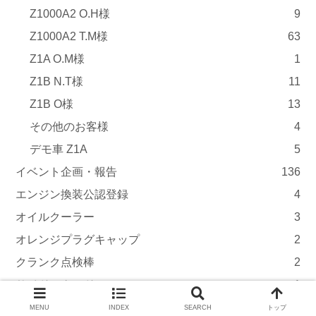
Z1000A2 O.H様
9
Z1000A2 T.M様
63
Z1A O.M様
1
Z1B N.T様
11
Z1B O様
13
その他のお客様
4
デモ車 Z1A
5
イベント企画・報告
136
エンジン換装公認登録
4
オイルクーラー
3
オレンジプラグキャップ
2
クランク点検棒
2
サイドスタンド
1
そのほかのお客様
130
MENU
INDEX
SEARCH
トップ