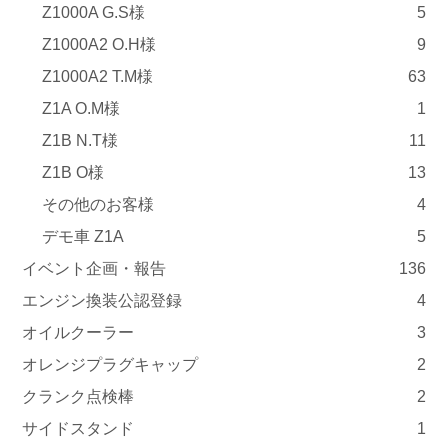
Z1000A G.S様
5
Z1000A2 O.H様
9
Z1000A2 T.M様
63
Z1A O.M様
1
Z1B N.T様
11
Z1B O様
13
その他のお客様
4
デモ車 Z1A
5
イベント企画・報告
136
エンジン換装公認登録
4
オイルクーラー
3
オレンジプラグキャップ
2
クランク点検棒
2
サイドスタンド
1