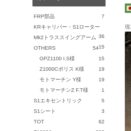
FRP部品
7
KRキャリパー・S1ローター
現
36
Mk2トラススイングアーム
15
OTHERS
54
GPZ1100 I.S様
15
Z1000Cポリス K様
19
モトマーチン Y様
19
モトマーチンZ F.T様
1
S1エキセントリック
5
S1シート
3
TOT
62