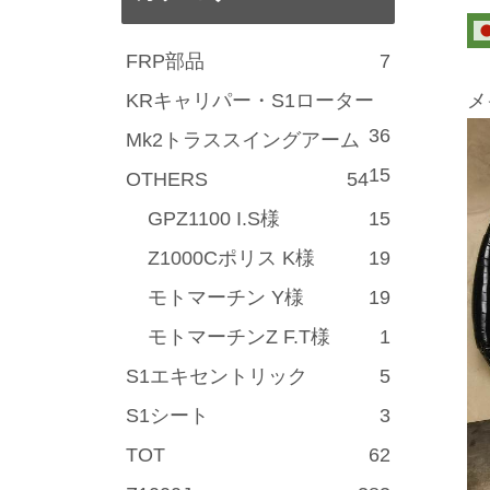
FRP部品
7
KRキャリパー・S1ローター
メ
36
Mk2トラススイングアーム
15
OTHERS
54
GPZ1100 I.S様
15
Z1000Cポリス K様
19
モトマーチン Y様
19
モトマーチンZ F.T様
1
S1エキセントリック
5
S1シート
3
TOT
62