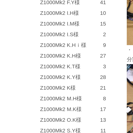
Z1000Mk2 F.Y様
41
Z1000Mk2 I.H様
10
Z1000Mk2 I.M様
15
Z1000Mk2 I.S様
2
Z1000Mk2 K.Hｉ様
9
・
Z1000Mk2 K.H様
27
分
Z1000Mk2 K.T様
3
Z1000Mk2 K.Y様
28
Z1000Mk2 K様
21
Z1000Mk2 M.H様
8
Z1000Mk2 M.K様
17
Z1000Mk2 O.K様
13
Z1000Mk2 S.Y様
11