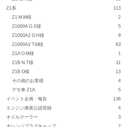
Z1系
113
Z1 M.M様
2
Z1000A G.S様
5
Z1000A2 O.H様
9
Z1000A2 T.M様
63
Z1A O.M様
1
Z1B N.T様
11
Z1B O様
13
その他のお客様
4
デモ車 Z1A
5
イベント企画・報告
136
エンジン換装公認登録
4
オイルクーラー
3
オレンジプラグキャップ
2