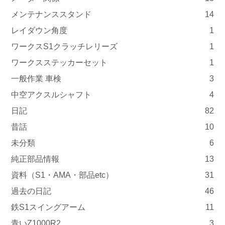
メンテナンススタンド
14
レイダウン角度
1
ワークスS1クラッチレリーズ
1
ワークスステッカーセット
1
一般作業 車検
3
中空アクスルシャフト
4
日記
82
昔話
10
未分類
6
純正部品情報
13
資料（S1・AMA・部品etc）
31
過去の日記
46
鉄S1スイングアーム
11
青いZ1000R2
3