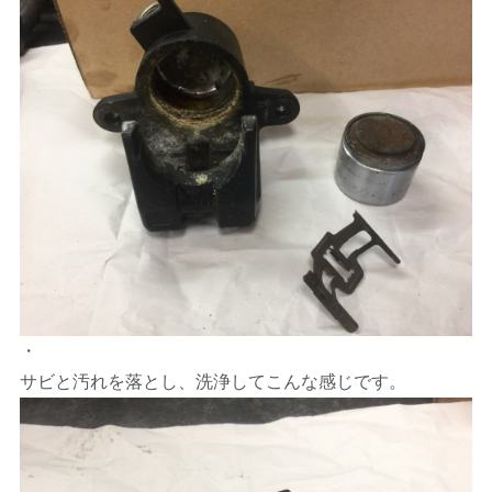
・
サビと汚れを落とし、洗浄してこんな感じです。