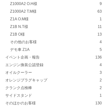
Z1000A2 O.H様
9
Z1000A2 T.M様
63
Z1A O.M様
1
Z1B N.T様
11
Z1B O様
13
その他のお客様
4
デモ車 Z1A
5
イベント企画・報告
136
エンジン換装公認登録
4
オイルクーラー
3
オレンジプラグキャップ
2
クランク点検棒
2
サイドスタンド
1
そのほかのお客様
130