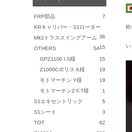
FRP部品
7
KRキャリパー・S1ローター
昨
36
Mk2トラススイングアーム
い
15
OTHERS
54
GPZ1100 I.S様
15
Z1000Cポリス K様
19
モトマーチン Y様
19
モトマーチンZ F.T様
1
S1エキセントリック
5
S1シート
3
TOT
62