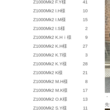
Z1000Mk2 F.Y様
41
Z1000Mk2 I.H様
10
Z1000Mk2 I.M様
15
Z1000Mk2 I.S様
2
Z1000Mk2 K.Hｉ様
9
Z1000Mk2 K.H様
27
Z1000Mk2 K.T様
3
Z1000Mk2 K.Y様
28
Z1000Mk2 K様
21
Z1000Mk2 M.H様
8
Z1000Mk2 M.K様
17
・
Z1000Mk2 O.K様
13
先
Z1000Mk2 S.Y様
11