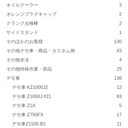
オイルクーラー
3
オレンジプラグキャップ
2
クランク点検棒
2
サイドスタンド
1
そのほかのお客様
130
その他デモ車・商品・カスタム例
43
その他水冷
4
その他特殊作業・部品
25
デモ車
138
デモ車 KZ1000J2
12
デモ車 Z1000J #21
93
デモ車 Z1A
5
デモ車 Z750FX
17
デモ車Z1100-B2
11