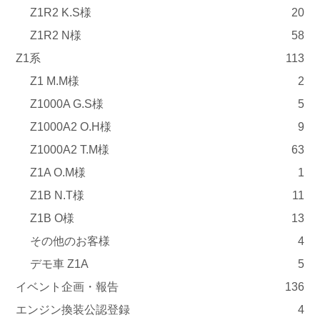
Z1R2 K.S様
20
Z1R2 N様
58
Z1系
113
Z1 M.M様
2
Z1000A G.S様
5
Z1000A2 O.H様
9
Z1000A2 T.M様
63
Z1A O.M様
1
Z1B N.T様
11
Z1B O様
13
その他のお客様
4
デモ車 Z1A
5
イベント企画・報告
136
エンジン換装公認登録
4