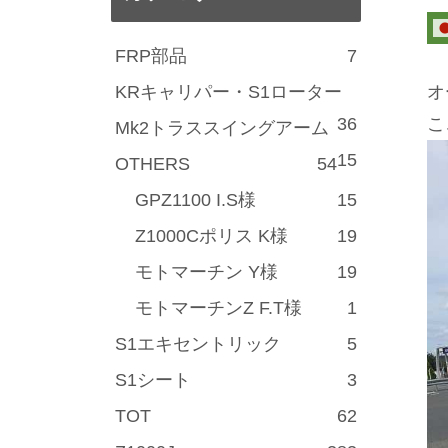
FRP部品
7
KRキャリパー・S1ローター
オ
36
こ
Mk2トラススイングアーム
15
OTHERS
54
GPZ1100 I.S様
15
Z1000Cポリス K様
19
モトマーチン Y様
19
モトマーチンZ F.T様
1
S1エキセントリック
5
S1シート
3
TOT
62