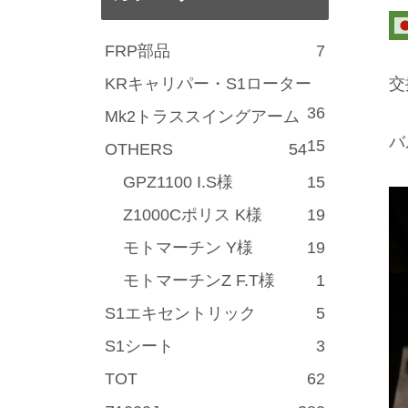
FRP部品
7
KRキャリパー・S1ローター
交
36
Mk2トラススイングアーム
バ
15
OTHERS
54
GPZ1100 I.S様
15
Z1000Cポリス K様
19
モトマーチン Y様
19
モトマーチンZ F.T様
1
S1エキセントリック
5
S1シート
3
TOT
62