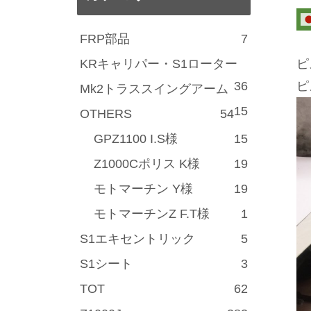
FRP部品
7
KRキャリパー・S1ローター
ピ
36
ピ
Mk2トラススイングアーム
15
OTHERS
54
GPZ1100 I.S様
15
Z1000Cポリス K様
19
モトマーチン Y様
19
モトマーチンZ F.T様
1
S1エキセントリック
5
S1シート
3
TOT
62