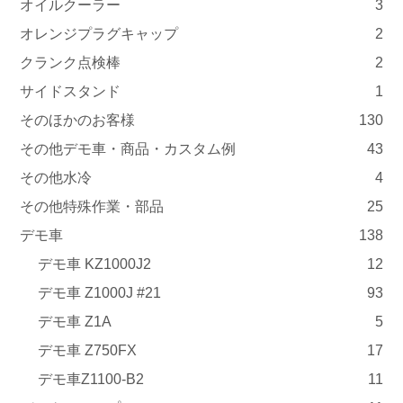
オイルクーラー
3
オレンジプラグキャップ
2
クランク点検棒
2
サイドスタンド
1
そのほかのお客様
130
その他デモ車・商品・カスタム例
43
その他水冷
4
その他特殊作業・部品
25
デモ車
138
デモ車 KZ1000J2
12
デモ車 Z1000J #21
93
デモ車 Z1A
5
デモ車 Z750FX
17
デモ車Z1100-B2
11