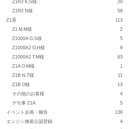
Z1R2 K.S様
20
Z1R2 N様
58
Z1系
113
Z1 M.M様
2
Z1000A G.S様
5
Z1000A2 O.H様
9
Z1000A2 T.M様
63
Z1A O.M様
1
Z1B N.T様
11
Z1B O様
13
その他のお客様
4
デモ車 Z1A
5
イベント企画・報告
136
エンジン換装公認登録
4