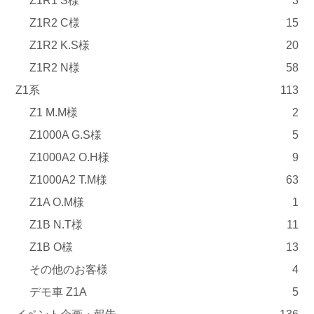
Z1R1 S様
3
Z1R2 C様
15
Z1R2 K.S様
20
Z1R2 N様
58
Z1系
113
Z1 M.M様
2
Z1000A G.S様
5
Z1000A2 O.H様
9
Z1000A2 T.M様
63
Z1A O.M様
1
Z1B N.T様
11
Z1B O様
13
その他のお客様
4
デモ車 Z1A
5