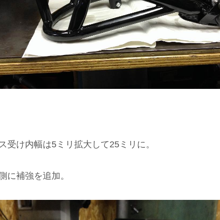
ス受け内幅は5ミリ拡大して25ミリに。
側に補強を追加。