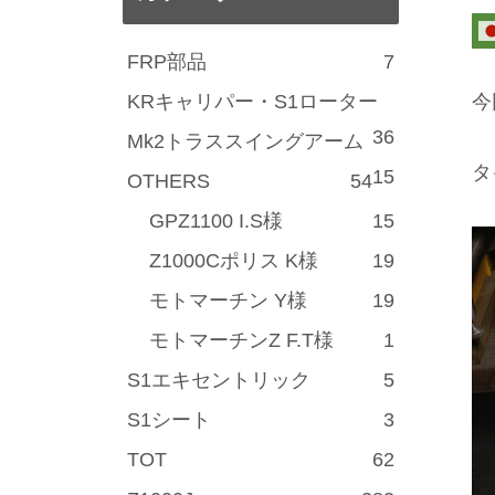
FRP部品
7
KRキャリパー・S1ローター
今
36
Mk2トラススイングアーム
タ
15
OTHERS
54
GPZ1100 I.S様
15
Z1000Cポリス K様
19
モトマーチン Y様
19
モトマーチンZ F.T様
1
S1エキセントリック
5
S1シート
3
TOT
62