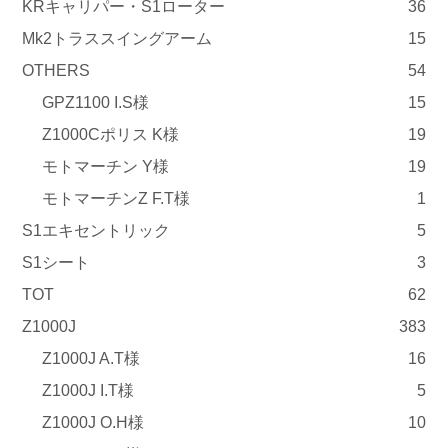
KRキャリパー・S1ローター
36
Mk2トラススイングアーム
15
OTHERS
54
GPZ1100 I.S様
15
Z1000Cポリス K様
19
モトマーチン Y様
19
モトマーチンZ F.T様
1
S1エキセントリック
5
S1シート
3
TOT
62
Z1000J
383
Z1000J A.T様
16
Z1000J I.T様
5
Z1000J O.H様
10