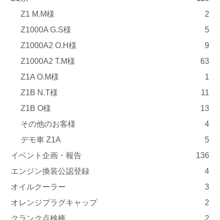
Z1 M.M様
2
Z1000A G.S様
5
Z1000A2 O.H様
9
Z1000A2 T.M様
63
Z1A O.M様
1
Z1B N.T様
11
Z1B O様
13
その他のお客様
4
デモ車 Z1A
5
イベント企画・報告
136
エンジン換装公認登録
4
オイルクーラー
3
オレンジプラグキャップ
2
クランク点検棒
2