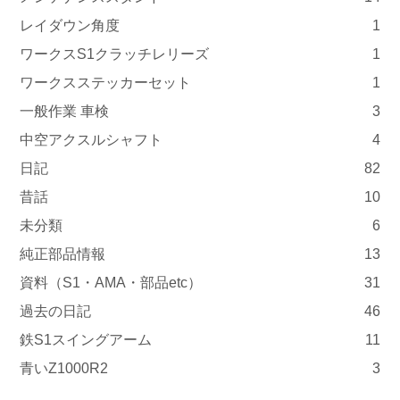
レイダウン角度
1
ワークスS1クラッチレリーズ
1
ワークスステッカーセット
1
一般作業 車検
3
中空アクスルシャフト
4
日記
82
昔話
10
未分類
6
純正部品情報
13
資料（S1・AMA・部品etc）
31
過去の日記
46
鉄S1スイングアーム
11
青いZ1000R2
3