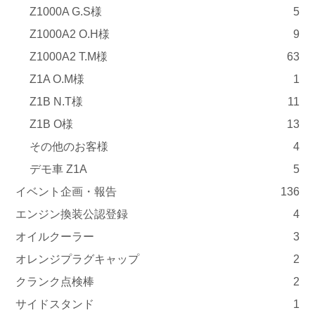
Z1000A G.S様
5
Z1000A2 O.H様
9
Z1000A2 T.M様
63
Z1A O.M様
1
Z1B N.T様
11
Z1B O様
13
その他のお客様
4
デモ車 Z1A
5
イベント企画・報告
136
エンジン換装公認登録
4
オイルクーラー
3
オレンジプラグキャップ
2
クランク点検棒
2
サイドスタンド
1