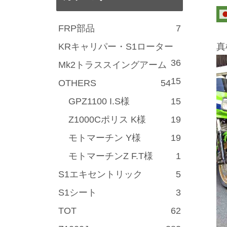
FRP部品
7
KRキャリパー・S1ローター
真
36
Mk2トラススイングアーム
15
OTHERS
54
GPZ1100 I.S様
15
Z1000Cポリス K様
19
モトマーチン Y様
19
モトマーチンZ F.T様
1
S1エキセントリック
5
S1シート
3
TOT
62