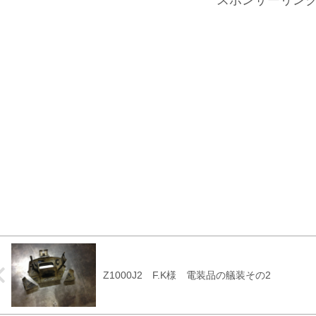
スポンサーリン
Z1000J2 F.K様 電装品の艤装その2