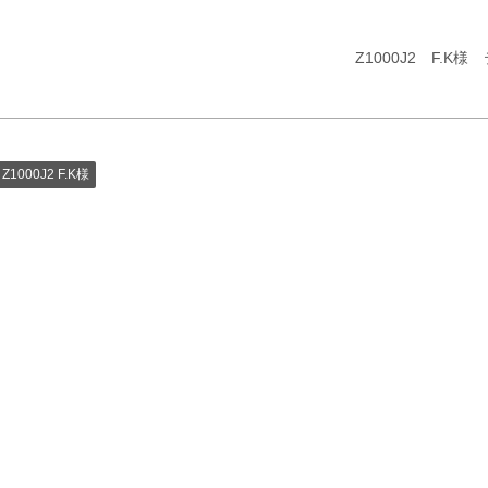
Z1000J2 F.
Z1000J2 F.K様