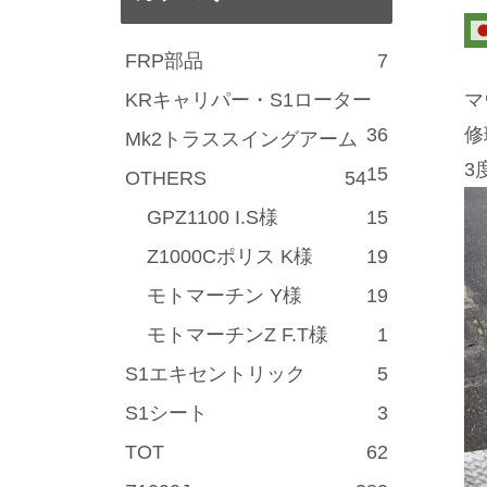
FRP部品
7
KRキャリパー・S1ローター
マ
36
修
Mk2トラススイングアーム
3
15
OTHERS
54
GPZ1100 I.S様
15
Z1000Cポリス K様
19
モトマーチン Y様
19
モトマーチンZ F.T様
1
S1エキセントリック
5
S1シート
3
TOT
62