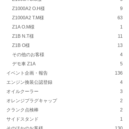
Z1000A2 O.H様
9
Z1000A2 T.M様
63
Z1A O.M様
1
Z1B N.T様
11
Z1B O様
13
その他のお客様
4
デモ車 Z1A
5
イベント企画・報告
136
エンジン換装公認登録
4
オイルクーラー
3
オレンジプラグキャップ
2
クランク点検棒
2
サイドスタンド
1
そのほかのお客様
130