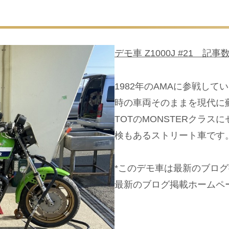
デモ車 Z1000J #21 記事数
1982年のAMAに参戦し
時の車両そのままを現代に
TOTのMONSTERクラス
検もあるストリート車です
*このデモ車は最新のブロ
最新のブログ掲載ホームペ