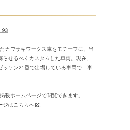
 93
ていたカワサキワークス車をモチーフに、当
蘇らせるべくカスタムした車両。現在、
にゼッケン21番で出場している車両で、車
。
グ掲載ホームページで閲覧できます。
ージは
こちらへ
。