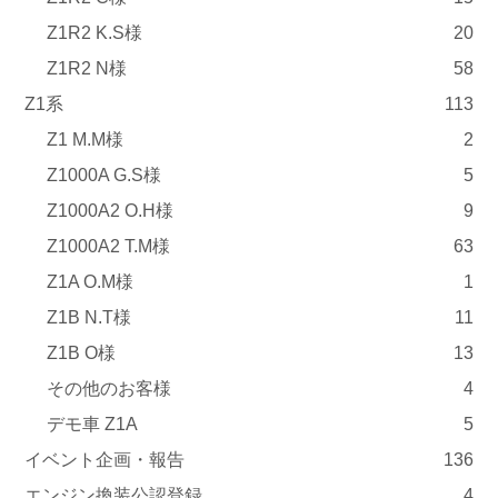
Z1R2 K.S様
20
Z1R2 N様
58
Z1系
113
Z1 M.M様
2
Z1000A G.S様
5
Z1000A2 O.H様
9
Z1000A2 T.M様
63
Z1A O.M様
1
Z1B N.T様
11
Z1B O様
13
その他のお客様
4
デモ車 Z1A
5
イベント企画・報告
136
エンジン換装公認登録
4