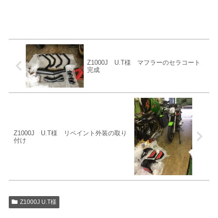
Z1000J U.T様 マフラーのセラコート
完成
Z1000J U.T様 リペイント外装の取り
付け
Z1000J U.T様