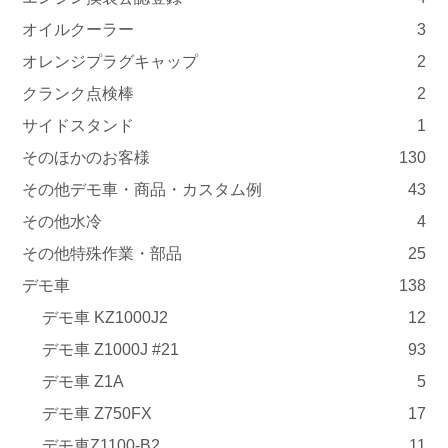
オイルクーラー
3
オレンジプラグキャップ
2
クランク点検棒
2
サイドスタンド
1
そのほかのお客様
130
その他デモ車・商品・カスタム例
43
その他水冷
4
その他特殊作業・部品
25
デモ車
138
デモ車 KZ1000J2
12
デモ車 Z1000J #21
93
デモ車 Z1A
5
デモ車 Z750FX
17
デモ車Z1100-B2
11