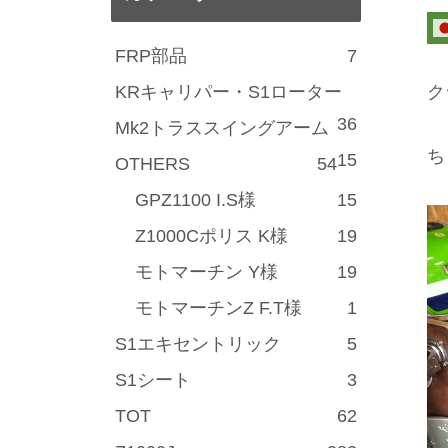
FRP部品
7
KRキャリパー・S1ローター
ク
36
Mk2トラススイングアーム
ち
15
OTHERS
54
GPZ1100 I.S様
15
Z1000Cポリス K様
19
モトマーチン Y様
19
モトマーチンZ F.T様
1
S1エキセントリック
5
S1シート
3
TOT
62