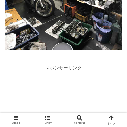
スポンサーリンク
MENU
INDEX
SEARCH
トップ