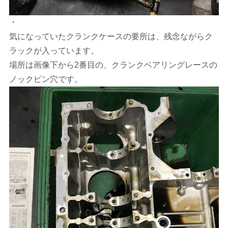
・
気になっていたクランクケースの要所は、残念ながらク
ラックが入っています。
場所は画像下から2番目の、クランクベアリングレースの
ノックピン穴です。