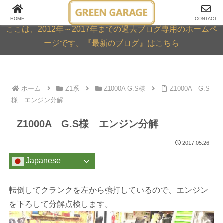
GREEN GARAGE ARCHIVE
HOME
CONTACT
ここは、2012年～2017年までの過去ブログ専用のホームペ
ージです。『最新のブログ』はこちら
ホーム
Z1系
Z1000A G.S様
Z1000A G.S
様 エンジン分解
Z1000A G.S様 エンジン分解
2017.05.26
Japanese
転倒してクランクを左から強打しているので、エンジン
を下ろして分解点検します。