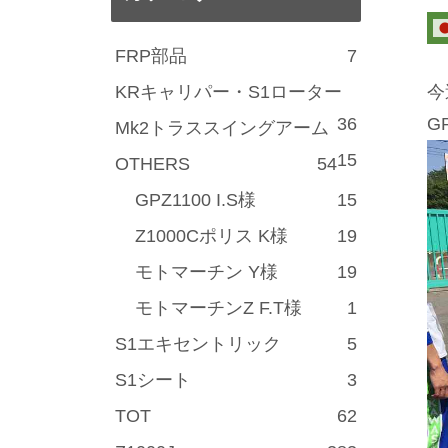
FRP部品
7
KRキャリパー・S1ローター
今
36
G
Mk2トラススイングアーム
15
OTHERS
54
GPZ1100 I.S様
15
Z1000Cポリス K様
19
モトマーチン Y様
19
モトマーチンZ F.T様
1
S1エキセントリック
5
S1シート
3
TOT
62