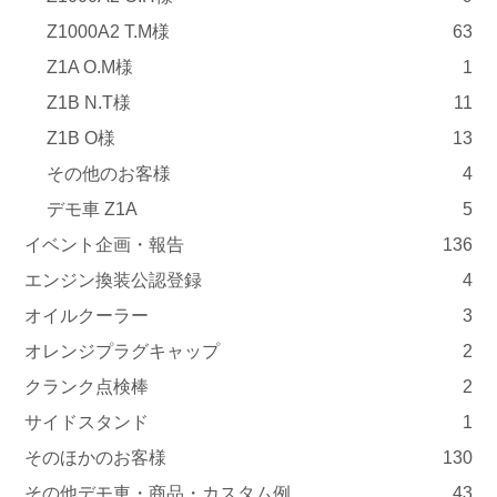
Z1000A2 T.M様
63
Z1A O.M様
1
Z1B N.T様
11
Z1B O様
13
その他のお客様
4
デモ車 Z1A
5
イベント企画・報告
136
エンジン換装公認登録
4
オイルクーラー
3
オレンジプラグキャップ
2
クランク点検棒
2
サイドスタンド
1
そのほかのお客様
130
その他デモ車・商品・カスタム例
43