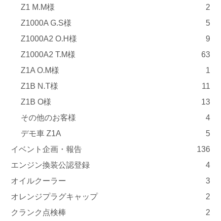
Z1 M.M様
2
Z1000A G.S様
5
Z1000A2 O.H様
9
Z1000A2 T.M様
63
Z1A O.M様
1
Z1B N.T様
11
Z1B O様
13
その他のお客様
4
デモ車 Z1A
5
イベント企画・報告
136
エンジン換装公認登録
4
オイルクーラー
3
オレンジプラグキャップ
2
クランク点検棒
2