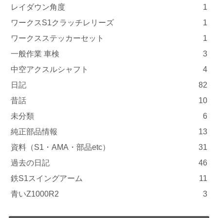
レイダウン角度
1
ワークスS1クラッチレリーズ
1
ワークスステッカーセット
1
一般作業 車検
3
中空アクスルシャフト
4
日記
82
昔話
10
未分類
6
純正部品情報
13
資料（S1・AMA・部品etc）
31
過去の日記
46
鉄S1スイングアーム
11
青いZ1000R2
3