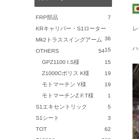
FRP部品
7
KRキャリパー・S1ローター
レ
36
Mk2トラススイングアーム
ハ
15
OTHERS
54
GPZ1100 I.S様
15
Z1000Cポリス K様
19
モトマーチン Y様
19
モトマーチンZ F.T様
1
S1エキセントリック
5
S1シート
3
TOT
62