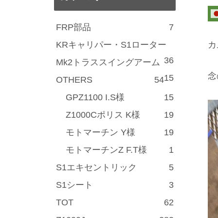
FRP部品
7
KRキャリパー・S1ローター
カ
36
Mk2トラススイングアーム
念
15
OTHERS
54
GPZ1100 I.S様
15
Z1000Cポリス K様
19
モトマーチン Y様
19
モトマーチンZ F.T様
1
S1エキセントリック
5
S1シート
3
TOT
62