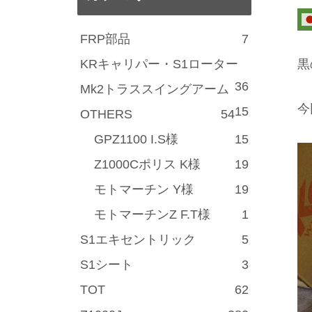
FRP部品
7
KRキャリパー・S1ローター
黒
36
Mk2トラススイングアーム
今
15
OTHERS
54
GPZ1100 I.S様
15
Z1000Cポリス K様
19
モトマーチン Y様
19
モトマーチンZ F.T様
1
S1エキセントリック
5
S1シート
3
TOT
62