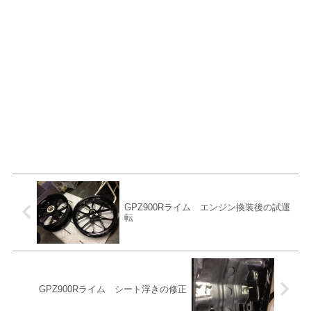
GPZ900Rライム エンジン換装後の試運
転
GPZ900Rライム シート浮きの修正