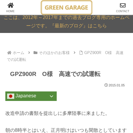
GREEN GARAGE ARCHIVE
HOME
CONTACT
ここは、2012年～2017年までの過去ブログ専用のホームペ
ージです。『最新のブログ』はこちら
ホーム
そのほかのお客様
GPZ900R O様 高速
での試運転
GPZ900R O様 高速での試運転
2015.01.05
Japanese
改造申請の書類を提出しに多摩陸事に来ました。
朝の8時半とはいえ、正月明けはいつも閑散としています