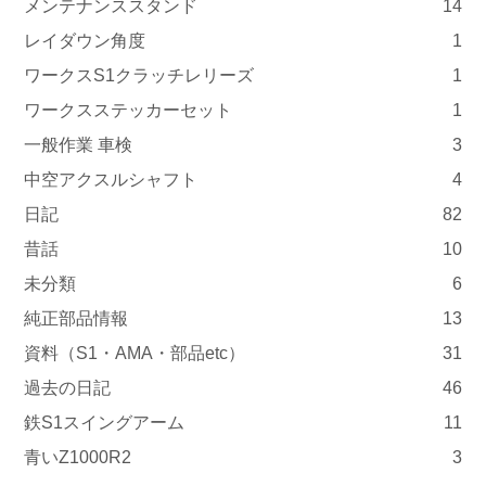
メンテナンススタンド
14
レイダウン角度
1
ワークスS1クラッチレリーズ
1
ワークスステッカーセット
1
一般作業 車検
3
中空アクスルシャフト
4
日記
82
昔話
10
未分類
6
純正部品情報
13
資料（S1・AMA・部品etc）
31
過去の日記
46
鉄S1スイングアーム
11
青いZ1000R2
3