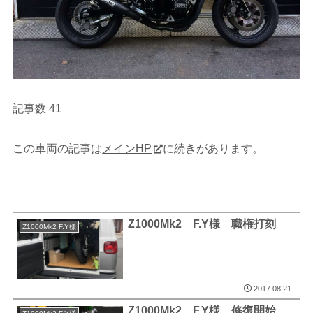
記事数 41
この車両の記事は
メインHP
に続きがあります。
Z1000Mk2 F.Y様 職権打刻
Z1000Mk2 F.Y様
2017.08.21
Z1000Mk2 F.Y様 修復開始