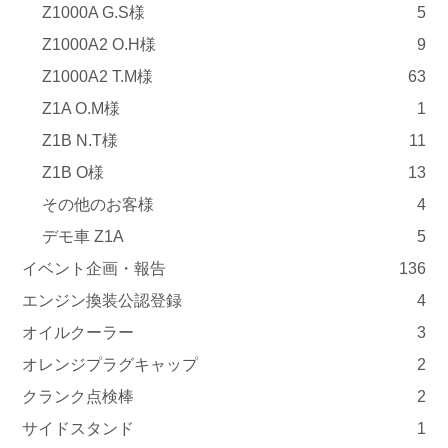
Z1000A G.S様
5
Z1000A2 O.H様
9
Z1000A2 T.M様
63
Z1A O.M様
1
Z1B N.T様
11
Z1B O様
13
その他のお客様
4
デモ車 Z1A
5
イベント企画・報告
136
エンジン換装公認登録
4
オイルクーラー
3
オレンジプラグキャップ
2
クランク点検棒
2
サイドスタンド
1