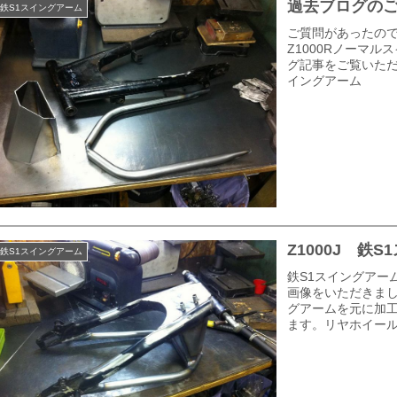
過去ブログのご
鉄S1スイングアーム
ご質問があったので
Z1000Rノーマ
グ記事をご覧いただ
イングアーム
Z1000J 鉄
鉄S1スイングアーム
鉄S1スイングアー
画像をいただきまし
グアームを元に加
ます。リヤホイール