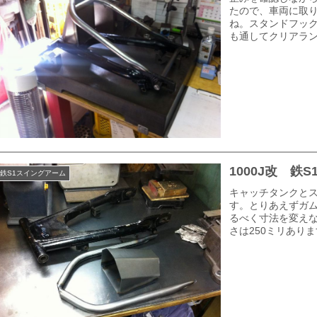
たので、車両に取
ね。スタンドフッ
も通してクリアラン
1000J改 
鉄S1スイングアーム
キャッチタンクと
す。とりあえずガム
るべく寸法を変え
さは250ミリありま