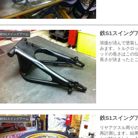
鉄S1スイング
鉄S1スイングアーム
溶接が済んで塗装
みます。トルクロ
ッドの長さはこの
長さが決まったと
鉄S1スイング
鉄S1スイングアーム
リヤアクスル周り
再計測します。結果