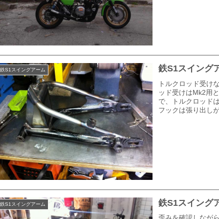
鉄S1スイング
鉄S1スイングアーム
トルクロッド受け
ッド受けはMk2用
で、トルクロッド
フックは張り出しが
鉄S1スイング
鉄S1スイングアーム
歪みを確認しなが