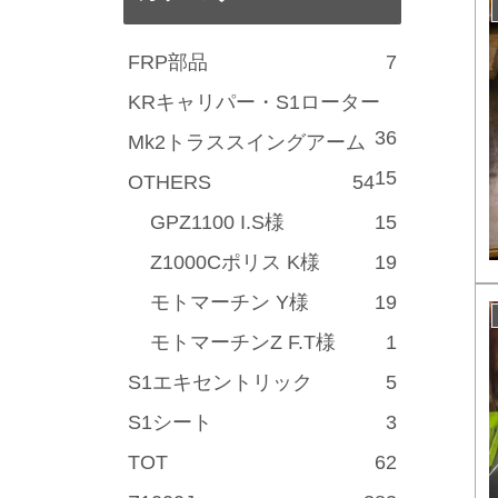
FRP部品
7
KRキャリパー・S1ローター
36
Mk2トラススイングアーム
15
OTHERS
54
GPZ1100 I.S様
15
Z1000Cポリス K様
19
モトマーチン Y様
19
モトマーチンZ F.T様
1
S1エキセントリック
5
S1シート
3
TOT
62