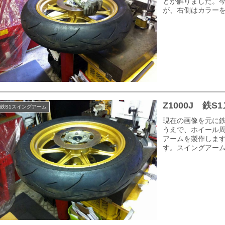
とが解りました。
が、右側はカラーを
Z1000J 
鉄S1スイングアーム
現在の画像を元に鉄
うえで、ホイール
アームを製作しま
す。スイングアーム