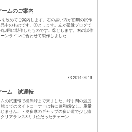
アームのご案内
ムを改めてご案内します。右の黒い方が初期の試作
出品中のものです。①とします。左が最近ブログで
の丸J用に製作したものです。②とします。右の試作
ーンラインに合わせて製作しました...
2014.06.19
アーム 試運転
ームの試運転で柳沢峠まで来ました。峠手間の温度
・峠までのタイトコーナーは特に違和感なし。重量
感じません。・奥多摩のギャップの多い道で少し痛
クリアランス3ミリ位だったチェーン...