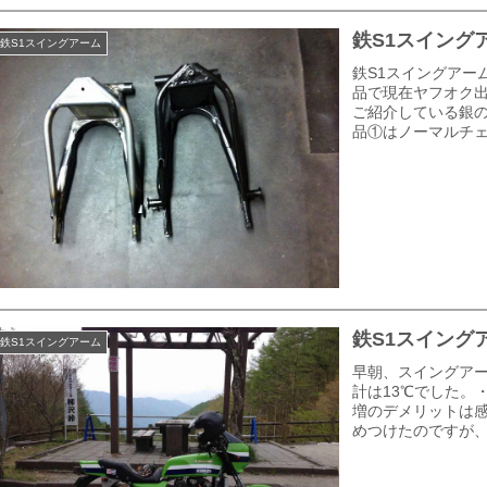
鉄S1スイング
鉄S1スイングアーム
鉄S1スイングアー
品で現在ヤフオク
ご紹介している銀
品①はノーマルチェ
鉄S1スイング
鉄S1スイングアーム
早朝、スイングア
計は13℃でした。
増のデメリットは
めつけたのですが、