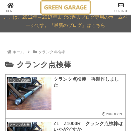
GREEN GARAGE ARCHIVE
HOME
CONTACT
ここは、2012年～2017年までの過去ブログ専用のホームペ
ージです。『最新のブログ』はこちら
ホーム
クランク点検棒
クランク点検棒
クランク点検棒 再製作しまし
クランク点検棒
た
2016.03.29
Z1 Z1000R クランク点検棒は
クランク点検棒
いかがですか