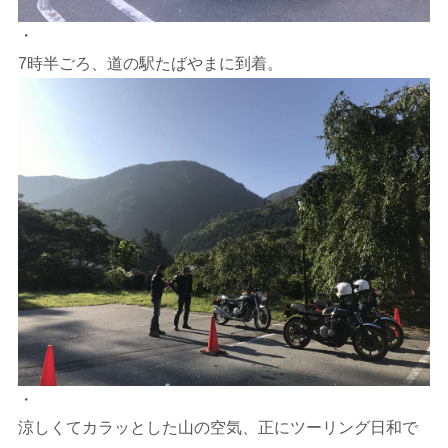
・
7時半ごろ、道の駅たばやまに到着。
・
涼しくてカラッとした山の空気、正にツーリング日和で