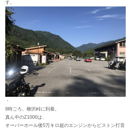
す。
・
8時ごろ、柳沢峠に到着。
真ん中のZ1000は、
オーバーホール後5万キロ超のエンジンからピストン打音