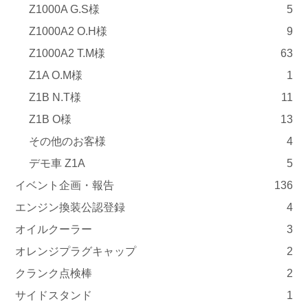
Z1000A G.S様
5
Z1000A2 O.H様
9
Z1000A2 T.M様
63
Z1A O.M様
1
Z1B N.T様
11
Z1B O様
13
その他のお客様
4
デモ車 Z1A
5
イベント企画・報告
136
エンジン換装公認登録
4
オイルクーラー
3
オレンジプラグキャップ
2
クランク点検棒
2
サイドスタンド
1