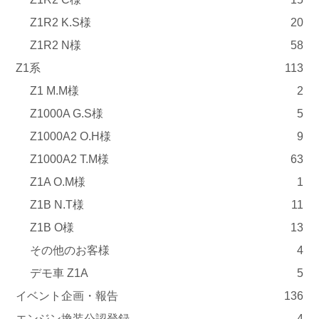
Z1R2 K.S様
20
Z1R2 N様
58
Z1系
113
Z1 M.M様
2
Z1000A G.S様
5
Z1000A2 O.H様
9
Z1000A2 T.M様
63
Z1A O.M様
1
Z1B N.T様
11
Z1B O様
13
その他のお客様
4
デモ車 Z1A
5
イベント企画・報告
136
エンジン換装公認登録
4