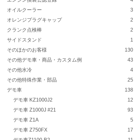
オイルクーラー
3
オレンジプラグキャップ
2
クランク点検棒
2
サイドスタンド
1
そのほかのお客様
130
その他デモ車・商品・カスタム例
43
その他水冷
4
その他特殊作業・部品
25
デモ車
138
デモ車 KZ1000J2
12
デモ車 Z1000J #21
93
デモ車 Z1A
5
デモ車 Z750FX
17
デモ車Z1100-B2
11