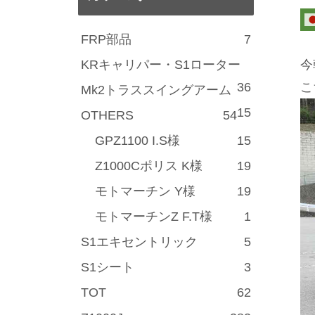
FRP部品
7
KRキャリパー・S1ローター
今
36
こ
Mk2トラススイングアーム
15
OTHERS
54
GPZ1100 I.S様
15
Z1000Cポリス K様
19
モトマーチン Y様
19
モトマーチンZ F.T様
1
S1エキセントリック
5
S1シート
3
TOT
62