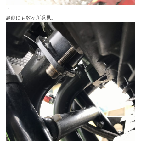
・
裏側にも数ヶ所発見。