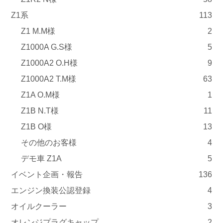
Z1系
113
Z1 M.M様
2
Z1000A G.S様
5
Z1000A2 O.H様
9
Z1000A2 T.M様
63
Z1A O.M様
1
Z1B N.T様
11
Z1B O様
13
その他のお客様
4
デモ車 Z1A
5
イベント企画・報告
136
エンジン換装公認登録
4
オイルクーラー
3
オレンジプラグキャップ
2