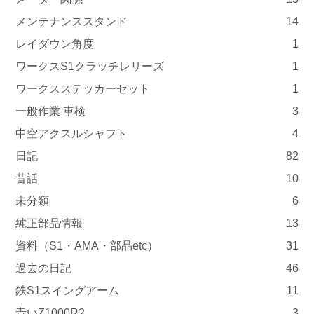
メンテナンススタンド
14
レイダウン角度
1
ワークスS1クラッチレリーズ
1
ワークスステッカーセット
1
一般作業 車検
3
中空アクスルシャフト
4
日記
82
昔話
10
未分類
6
純正部品情報
13
資料（S1・AMA・部品etc）
31
過去の日記
46
鉄S1スイングアーム
11
青いZ1000R2
3