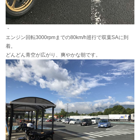
・
エンジン回転3000rpmまでの80km/h巡行で双葉SAに到
着。
どんどん青空が広がり、爽やかな朝です。