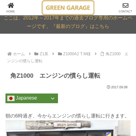
GREEN GARAGE ARCHIVE
HOME
CONTACT
ここは、2012年～2017年までの過去ブログ専用のホームペ
ージです。『最新のブログ』はこちら
ホーム
Z1系
Z1000A2 T.M様
角Z1000 エ
ンジンの慣らし運転
角Z1000 エンジンの慣らし運転
2017.09.08
Japanese
朝の6時過ぎ、今からエンジンの慣らし運転に行きます。