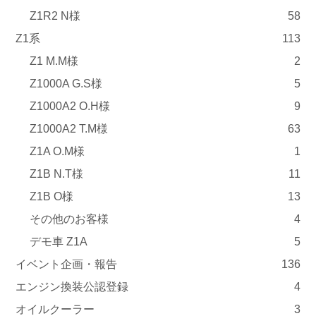
Z1R2 N様
58
Z1系
113
Z1 M.M様
2
Z1000A G.S様
5
Z1000A2 O.H様
9
Z1000A2 T.M様
63
Z1A O.M様
1
Z1B N.T様
11
Z1B O様
13
その他のお客様
4
デモ車 Z1A
5
イベント企画・報告
136
エンジン換装公認登録
4
オイルクーラー
3